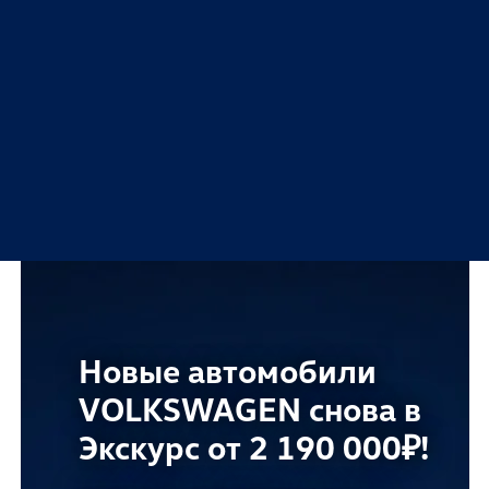
Новые автомобили
Экскурс Импорт —
Если сервис, то
VOLKSWAGEN снова в
автомобили любых
в Экскурс!
Экскурс от 2 190 000₽!
марок под заказ с
ТО всех марок