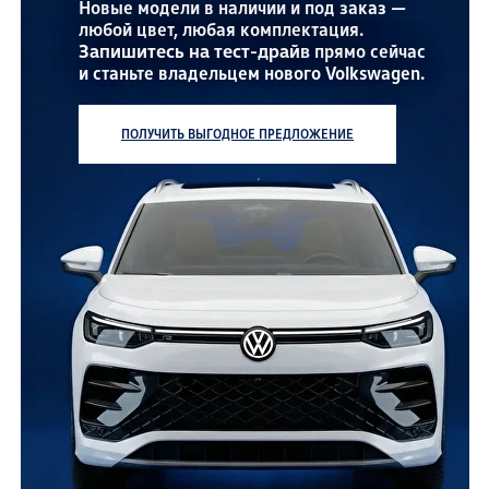
Новые модели в наличии и под заказ —
выгодой до 35%
от 5 990
₽
любой цвет, любая комплектация.
Запишитесь на тест-драйв
прямо сейчас
и станьте владельцем нового Volkswagen.
Проверенные поставщики, прозрачные
Ваш автомобиль заслуживает большего!
условия сделки по договору,
Оригинальные детали и жидкости.
индивидуальный подбор автомобиля
Гарантия на все работы и честная цена.
ПОЛУЧИТЬ ВЫГОДНОЕ ПРЕДЛОЖЕНИЕ
ПОЛУЧИТЬ КОНСУЛЬТАЦИЮ
ПОДОБРАТЬ ИДЕАЛЬНЫЙ АВТОМОБИЛЬ
Ремонт в 95% случаев
занимает 1 день
Специалисты с опытом
работы от 6 лет