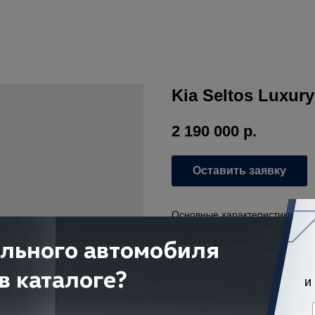
Kia Seltos Luxury
2 190 000
р.
Оставить заявку
Основные характеристики
Модель: Kia Seltos
Исполнение: Luxury Edition
Модификация: 1.5 бензин (115 
Коробка передач: вариатор C
Привод: Передний привод
Кузов: компактный кроссовер