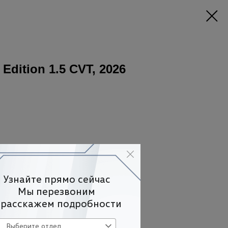
 Edition 1.5 CVT, 2026
л.с.)
VT