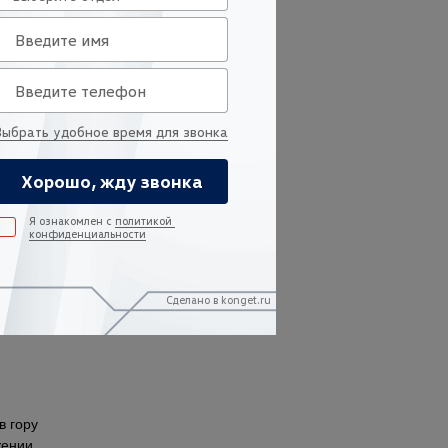
tooth, CarPlay
°
ики
 двигателя с кнопки
ркал
в гору
жении