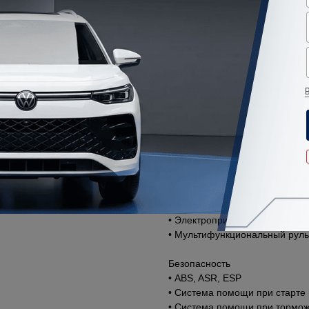
Габариты:
4385 × 1800 × 1650 мм
Колёсная база: 2630 мм
Диски: 17” легкосплавные
Оснащение
• Светодиодная LED-оптика
• Датчики света и дождя
• Кожаный салон
• Мультимедиа с экраном, Blue
• Круиз-контроль
• Камеры кругового обзора 360
• Передние и задние парктрон
• Бесключевой доступ и запуск
• Кондиционер
• Электропривод и обогрев зе
• Мультифункциональный руль
Безопасность
• ABS, ASR, ESP
• Система помощи при старте 
• Система помощи при тормо