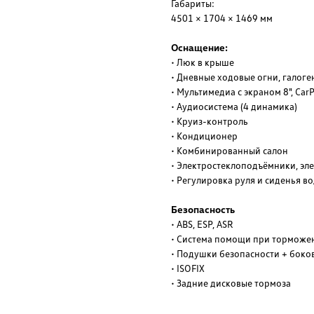
Габариты:
4501 × 1704 × 1469 мм
Оснащение:
• Люк в крыше
• Дневные ходовые огни, галог
• Мультимедиа с экраном 8", CarP
• Аудиосистема (4 динамика)
• Круиз-контроль
• Кондиционер
• Комбинированный салон
• Электростеклоподъёмники, эл
• Регулировка руля и сиденья в
Безопасность
• ABS, ESP, ASR
• Система помощи при торможе
• Подушки безопасности + боко
• ISOFIX
• Задние дисковые тормоза