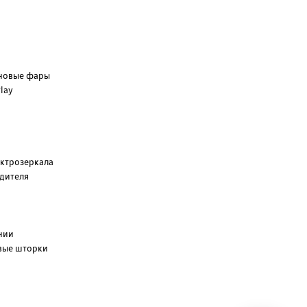
еновые фары
lay
ектрозеркала
одителя
нии
вые шторки