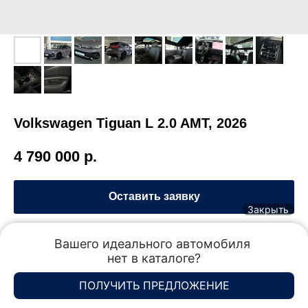
Volkswagen Tiguan L 2.0 AMT, 2026
4 790 000
р.
Оставить заявку
Закрыть
Модификация:
380 2.0 TSI 4MOTION DSG (220 л.с.)
Вашего идеального автомобиля 

Коробка передач:
Роботизированная
нет в каталоге?
Продажи
Акции
Сервис
Меню
Привод:
Полный привод
Спецпредложения
ПОЛУЧИТЬ ПРЕДЛОЖЕНИЕ
Отдел продаж
Отдел продаж