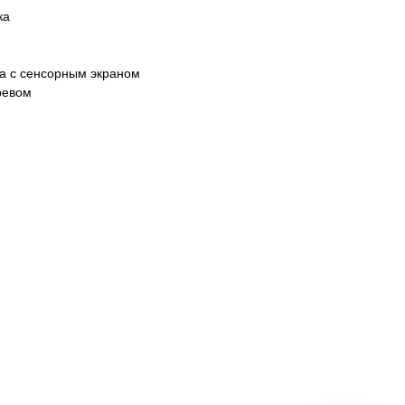
ка
а с сенсорным экраном
ревом