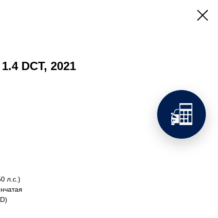
1.4 DCT, 2021
 л.с.)
енчатая
D)